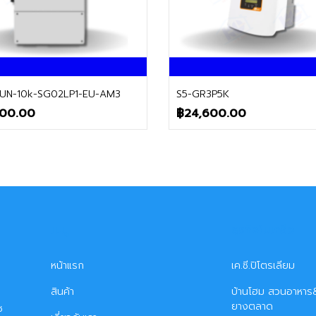
ติดต่อฝ่ายขาย
ติดต่อฝ่ายขาย
UN-10k-SG02LP1-EU-AM3
S5-GR3P5K
400.00
฿
24,600.00
เมนู
ธุรกิจในเครือ
หน้าแรก
เค.ซี.ปิโตรเลียม
สินค้า
บ้านโฮม สวนอาหาร&
ยางตลาด
ซ