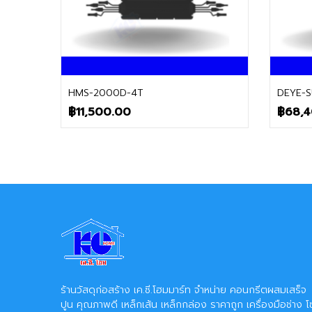
ติดต่อฝ่ายขาย
HMS-2000D-4T
DEYE-S
฿
11,500.00
฿
68,
ร้านวัสดุก่อสร้าง เค.ซี.โฮมมาร์ท จำหน่าย คอนกรีตผสมเสร็จ
ปูน คุณภาพดี เหล็กเส้น เหล็กกล่อง ราคาถูก เครื่องมือช่าง โ