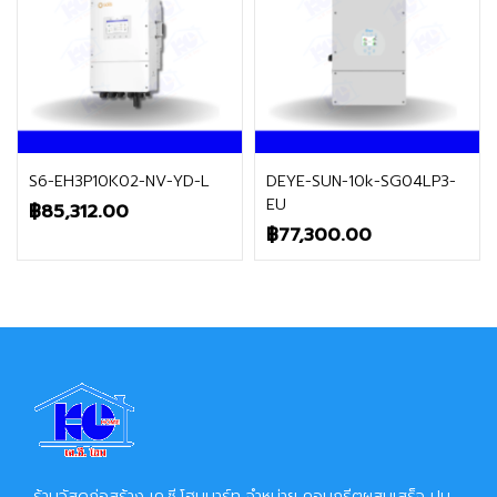
ติดต่อฝ่ายขาย
ติดต่อฝ่ายขาย
S6-EH3P10K02-NV-YD-L
DEYE-SUN-10k-SG04LP3-
EU
฿
85,312.00
฿
77,300.00
ร้านวัสดุก่อสร้าง เค.ซี.โฮมมาร์ท จำหน่าย คอนกรีตผสมเสร็จ ปูน