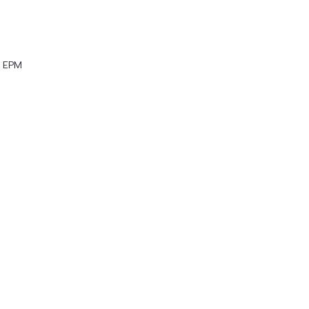
ย EPM