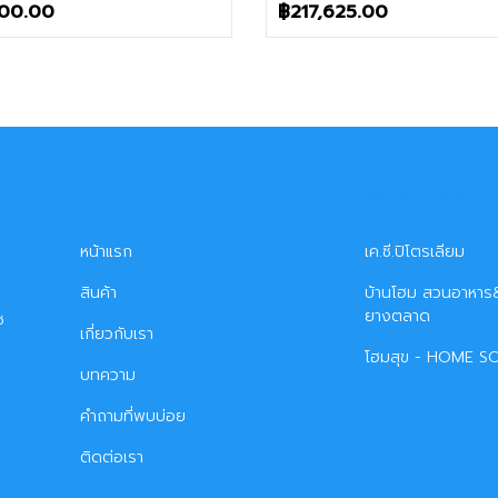
500.00
฿
217,625.00
เมนู
ธุรกิจในเครือ
หน้าแรก
เค.ซี.ปิโตรเลียม
สินค้า
บ้านโฮม สวนอาหาร&
ยางตลาด
ซ
เกี่ยวกับเรา
โฮมสุข - HOME S
บทความ
คำถามที่พบบ่อย
ติดต่อเรา