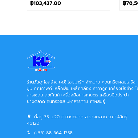
฿
103,437.00
฿
78,
ร้านวัสดุก่อสร้าง เค.ซี.โฮมมาร์ท จำหน่าย คอนกรีตผสมเสร็จ
ปูน คุณภาพดี เหล็กเส้น เหล็กกล่อง ราคาถูก เครื่องมือช่าง โ
ลาร์เซลล์ สุขภัณฑ์ เครื่องมือการเกษตร เครื่องมือประปา
ยางตลาด กันทรวิชัย มหาสารคาม กาฬสินธุ์
ที่อยู่ 33 ม.20 ต.ยางตลาด อ.ยางตลาด จ.กาฬสินธุ์
46120
(+66) 88-564-1738