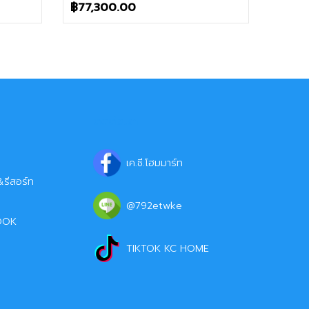
฿
77,300.00
ติดต่อเรา
เค.ซี.โฮมมาร์ท
รีสอร์ท
@792etwke
OOK
TIKTOK KC HOME