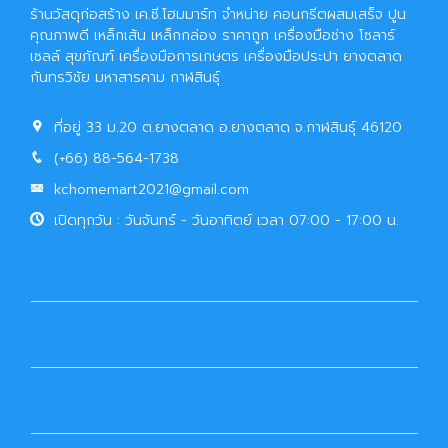
ร้านวัสดุก่อสร้าง เค.ซี.โฮมมาร์ท จำหน่าย คอนกรีตผสมเสร็จ ปูน
คุณภาพดี เหล็กเส้น เหล็กกล่อง ราคาถูก เครื่องมือช่าง โซลาร์
เซลล์ สุขภัณฑ์ เครื่องมือการเกษตร เครื่องมือประปา ยางตลาด
กันทรวิชัย มหาสารคาม กาฬสินธุ์
ที่อยู่ 33 ม.20 ต.ยางตลาด อ.ยางตลาด จ.กาฬสินธุ์ 46120
(+66) 88-564-1738
kchomemart2021@gmail.com
เปิดทุกวัน : วันจันทร์ - วันอาทิตย์ เวลา 07:00 - 17:00 น.
เมนู
ธุรกิจในเครือ
ติดต่อเรา