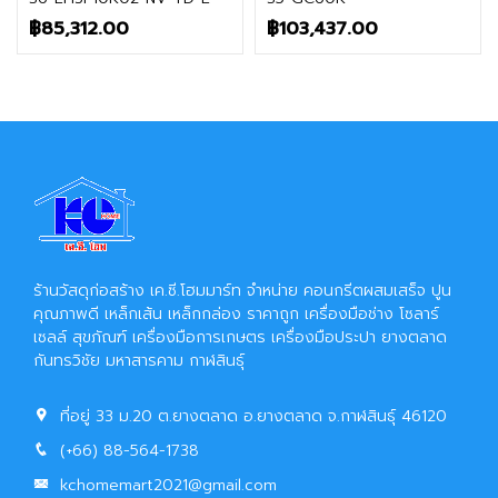
฿
85,312.00
฿
103,437.00
ร้านวัสดุก่อสร้าง เค.ซี.โฮมมาร์ท จำหน่าย คอนกรีตผสมเสร็จ ปูน
คุณภาพดี เหล็กเส้น เหล็กกล่อง ราคาถูก เครื่องมือช่าง โซลาร์
เซลล์ สุขภัณฑ์ เครื่องมือการเกษตร เครื่องมือประปา ยางตลาด
กันทรวิชัย มหาสารคาม กาฬสินธุ์
ที่อยู่ 33 ม.20 ต.ยางตลาด อ.ยางตลาด จ.กาฬสินธุ์ 46120
(+66) 88-564-1738
kchomemart2021@gmail.com