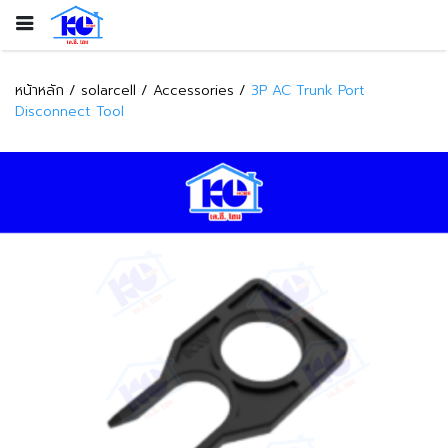
หน้าหลัก
solarcell
Accessories
3P AC Trunk Port
Disconnect Tool