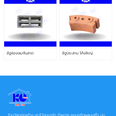
ติดต่อฝ่ายขาย
ติดต่อฝ่ายขาย
อิฐช่องลมกันสาด
อิฐประสาน โค้งใหญ่
ร้านวัสดุก่อสร้าง เค.ซี.โฮมมาร์ท จำหน่าย คอนกรีตผสมเสร็จ ปูน