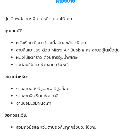
คำอธิบาย
ปูนเสือพลัสสูตรพิเศษ ชนิดฉาบ 40 กก.
คุณสมบัติ:
ผนังเรียบเนียน ด้วยเนื้อปูนละเอียดพิเศษ
ฉาบลื่นเบาแรง ด้วย Micro Air Bubble กระจายอยู่ในเนื้อปูน
ผนังไม่แตกร้าว ด้วยสารอุ้มน้ำพิเศษ
ไม่ต้องใช้น้ำยาช่วยฉาบ ประหยัด
เหมาะสำหรับ:
งานฉาบผนังอิฐมอญ อิฐบล็อก
งานฉาบผิวเรียบก่อนทาสี
งานซ่อมแซมผนังเก่า
ข้อควรระวัง:
สวมถุงมือและแว่นตาป้องกันทุกครั้งขณะใช้งาน