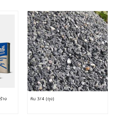
ติดต่อฝ่ายขาย
ร้าง
หิน 3/4 (ถุง)