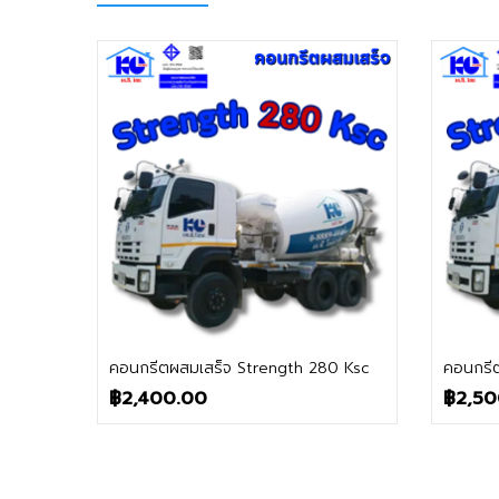
ติดต่อฝ่ายขาย
คอนกรีตผสมเสร็จ Strength 280 Ksc
คอนกรี
฿
2,400.00
฿
2,50