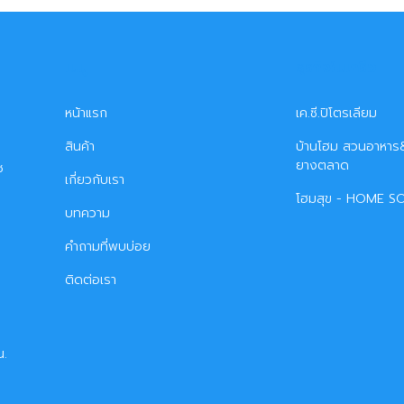
เมนู
ธุรกิจในเครือ
หน้าแรก
เค.ซี.ปิโตรเลียม
สินค้า
บ้านโฮม สวนอาหาร&
ยางตลาด
ซ
เกี่ยวกับเรา
โฮมสุข - HOME S
บทความ
คำถามที่พบบ่อย
ติดต่อเรา
น.