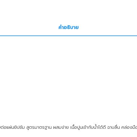
คำอธิบาย
่อแผ่นยิปซัม สูตรมาตรฐาน ผสมง่าย เนื้อปูนเข้ากับน้ำได้ดี ฉาบลื่น คล่อง