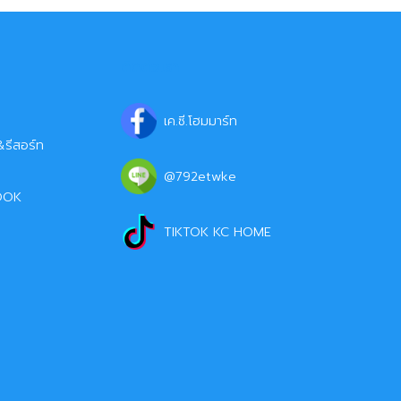
ติดต่อเรา
เค.ซี.โฮมมาร์ท
รีสอร์ท
@792etwke
OOK
TIKTOK KC HOME