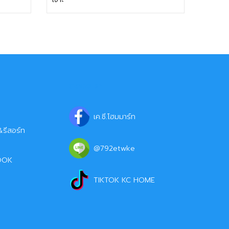
ติดต่อเรา
เค.ซี.โฮมมาร์ท
รีสอร์ท
@792etwke
OOK
TIKTOK KC HOME