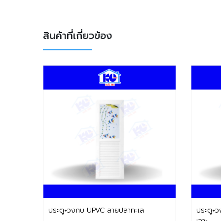
สินค้าที่เกี่ยวข้อง
ติดต่อฝ่ายขาย
ประตู+วงกบ UPVC ลายปลาทะเล
ประตู+วงกบ UPVC
เจาะ