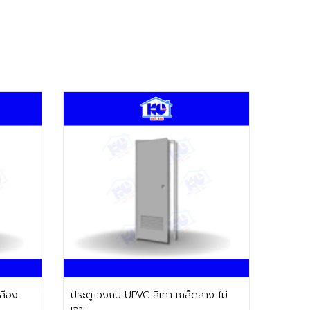
ติดต่อฝ่ายขาย
ลือง
ประตู+วงกบ UPVC สีเทา เกล็ดล่าง ไม่
เจาะ