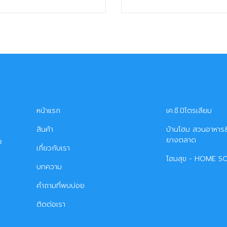
เมนู
ธุรกิจในเครือ
หน้าแรก
เค.ซี.ปิโตรเลียม
สินค้า
บ้านโฮม สวนอาหาร&
ยางตลาด
ซ
เกี่ยวกับเรา
โฮมสุข - HOME S
บทความ
คำถามที่พบบ่อย
ติดต่อเรา