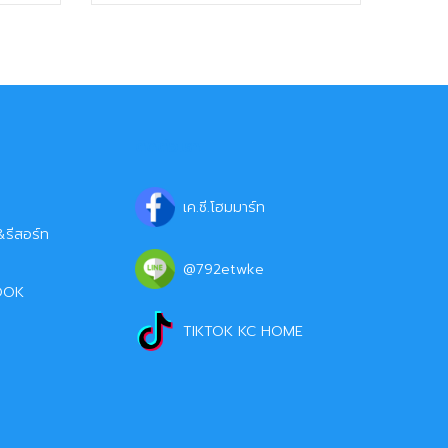
ติดต่อเรา
เค.ซี.โฮมมาร์ท
รีสอร์ท
@792etwke
OOK
TIKTOK KC HOME