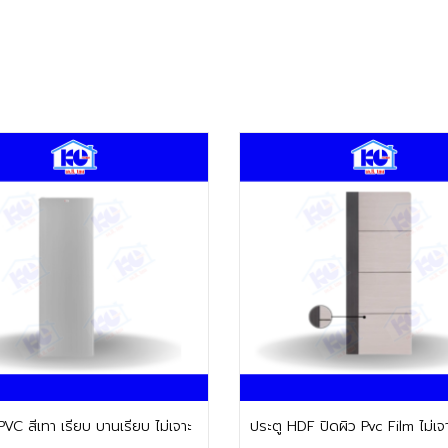
ติดต่อฝ่ายขาย
ติดต่อฝ่ายขาย
ประตู UPVC สีเทา เรียบ บานเรียบ ไม่เจาะ
ประตู HDF ปิดผิว Pvc Film ไม่เจ