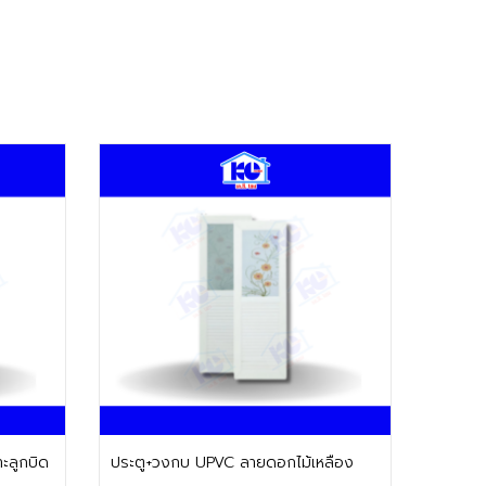
ติดต่อฝ่ายขาย
าะลูกบิด
ประตู+วงกบ UPVC ลายดอกไม้เหลือง