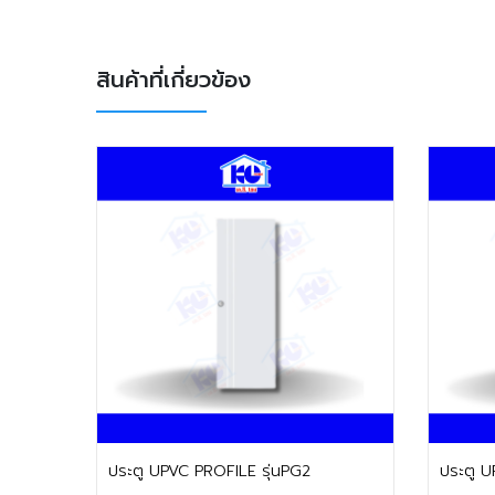
สินค้าที่เกี่ยวข้อง
ติดต่อฝ่ายขาย
ประตู UPVC PROFILE รุ่นPG2