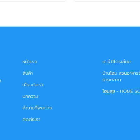
เมนู
ธุรกิจในเครือ
หน้าแรก
เค.ซี.ปิโตรเลียม
สินค้า
บ้านโฮม สวนอาหาร&
ยางตลาด
ซ
เกี่ยวกับเรา
โฮมสุข - HOME S
บทความ
คำถามที่พบบ่อย
ติดต่อเรา