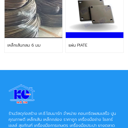
ติดต่อฝ่ายขาย
ติดต่อฝ่ายขาย
เหล็กเส้นกลม 6 มม
แผ่น PIATE
ร้านวัสดุก่อสร้าง เค.ซี.โฮมมาร์ท จำหน่าย คอนกรีตผสมเสร็จ ปูน
คุณภาพดี เหล็กเส้น เหล็กกล่อง ราคาถูก เครื่องมือช่าง โซลาร์
เซลล์ สุขภัณฑ์ เครื่องมือการเกษตร เครื่องมือประปา ยางตลาด