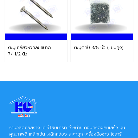
ติดต่อฝ่ายขาย
ติดต่อฝ่ายขาย
ตะปูเกลียวหัวกลมขนาด
ตะปูตีกิ๊บ 3/8 นิ้ว (แบบถุง)
7×1.1/2 นิ้ว
ร้านวัสดุก่อสร้าง เค.ซี.โฮมมาร์ท จำหน่าย คอนกรีตผสมเสร็จ ปูน
คุณภาพดี เหล็กเส้น เหล็กกล่อง ราคาถูก เครื่องมือช่าง โซลาร์