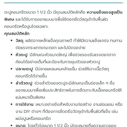
ตะปูคอนกรีตขนาด 1 1/2 นิ้ว มีคุณสมบัติหลักคือ
ความแข็งแรงสูงเป็น
พิเศษ
และได้รับการออกแบบมาเพื่อใช้ตอกยึดวัสดุเข้ากับพื้นผิว
คอนกรีตหรือปูนโดยเฉพาะ
คุณสมบัติหลัก
วัสดุ
: ผลิตจากเหล็กแข็งคุณภาพดี ทำให้มีความแข็งแกร่ง ทนทาน
ต่อแรงกระแทกขณะตอก และไม่บิดงอง่าย
หัวตะปู
: มีลักษณะหัวขนาดใหญ่ เพื่อช่วยรองรับแรงตอกจาก
ค้อนได้อย่างเต็มที่และป้องกันการยุบตัวของหัวตะปู
ปลายตะปู
: มีปลายแหลมคมคล้ายเข็ม ช่วยให้เจาะเนื้อวัสดุ
คอนกรีตได้ง่ายขึ้น
ลำตัวตะปู
: ช่วงลำตัวของตะปูจะมีลักษณะเป็นร่องเล็ก ๆ ซึ่ง
ออกแบบมาเพื่อเพิ่มประสิทธิภาพในการยึดเกาะกับเนื้อคอนกรีตให้
แน่นหนาเป็นพิเศษ
การใช้งาน
: เหมาะอย่างยิ่งสำหรับงานก่อสร้าง งานซ่อมแซม หรือ
งาน DIY ต่างๆ ที่ต้องการยึดตรึงวัตถุเข้ากับพื้นผิวที่แข็ง เช่น
ผนังปูนหรือคอนกรีต
ขนาด
: โดยทั่วไปขนาด 1 1/2 นิ้ว มักจะหมายถึงความยาวของ