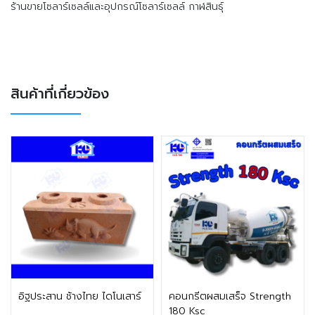
ร้านขายโซลาร์เซลล์และอุปกรณ์โซลาร์เซลล์ กาฬสินธุ์
สินค้าที่เกี่ยวข้อง
ติดต่อฝ่ายขาย
ติดต่อฝ่ายขาย
อิฐประสาน ช้างไทย ไดโนเสาร์
คอนกรีตผสมเสร็จ Strength
180 Ksc