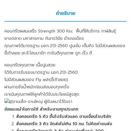
คำอธิบาย
คอนกรีตผสมเสร็จ Strength 300 Ksc พื้นที่ให้บริการ กาฬสินธุ์
ยางตลาด มหาสารคาม กันทรวิชัย อำเภอเมือง
คุณภาพได้มาตรฐาน มอก.213-2560 ปูนเข้ม เต็มคิว
ไม่มีส่วนผสมของ
ขี้เถ้าลอย เค.ซี.โฮมมาร์ท การันตีคุณภาพ ถูก เร็ว ดี
คอนกรีตคุณภาพ​ เนื้อปูนสวย
ได้รับการรับรองมาตรฐาน​ มอก.213-2560
ไม่มีส่วนผสมของ​ Fly ash(ขี้เถ้าลอย)
ผ่านการชั่งน้ำหนักก่อนส่งมอบทุกครั้ง
เราเน้นคุณภาพให้ลูกค้าได้รับประโยชน์สูงสุด
งานเล็ก-งานใหญ่ ผู้รับเหมาไว้ใจเรา
ข้อแนะแนำในการใช้ สำหรับงานทุกประเภท
สั่งคอนกรีต 5 คิว ขึ้นไปรับส่วนลด ตามเงื่อนไขบริษัท
สั่งคอนกรีต 3 คิว จัดส่งไม่เกิน 10 กม. ไม่คิดค่าขนส่ง