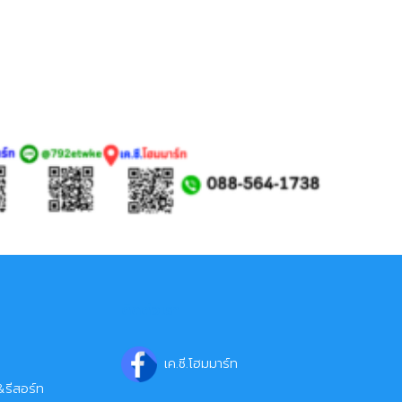
ติดต่อเรา
เค.ซี.โฮมมาร์ท
รีสอร์ท