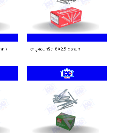
ติดต่อฝ่ายขาย
กก.)
ตะปูคอนกรีต 8X2.5 ตรานก