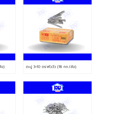
ติดต่อฝ่ายขาย
ัง)
ตะปู 3×10 ตราหัววัว (18 กก./ลัง)