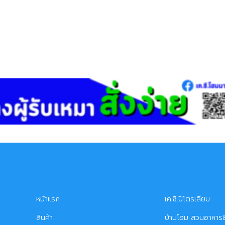
เมนู
ธุรกิจในเครือ
หน้าแรก
เค.ซี.ปิโตรเลียม
สินค้า
บ้านโฮม สวนอาหาร&