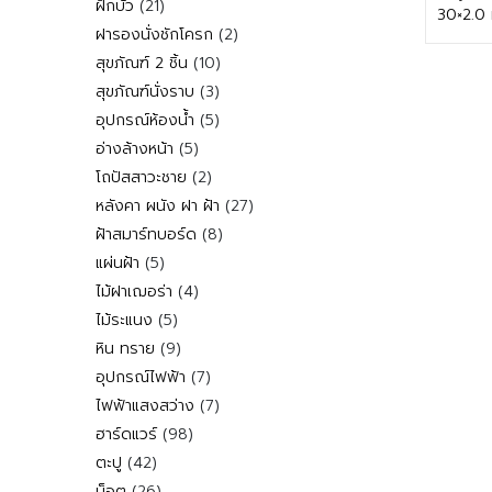
21
ฝักบัว
21
30×2.0 
สินค้า
2
ฝารองนั่งชักโครก
2
สินค้า
10
สุขภัณฑ์ 2 ชิ้น
10
สินค้า
3
สุขภัณฑ์นั่งราบ
3
สินค้า
5
อุปกรณ์ห้องน้ำ
5
สินค้า
5
อ่างล้างหน้า
5
สินค้า
2
โถปัสสาวะชาย
2
สินค้า
27
หลังคา ผนัง ฝา ฝ้า
27
สินค้า
8
ฝ้าสมาร์ทบอร์ด
8
สินค้า
5
แผ่นฝ้า
5
สินค้า
4
ไม้ฝาเฌอร่า
4
สินค้า
5
ไม้ระแนง
5
สินค้า
9
หิน ทราย
9
สินค้า
7
อุปกรณ์ไฟฟ้า
7
สินค้า
7
ไฟฟ้าแสงสว่าง
7
สินค้า
98
ฮาร์ดแวร์
98
สินค้า
42
ตะปู
42
สินค้า
26
น็อต
26