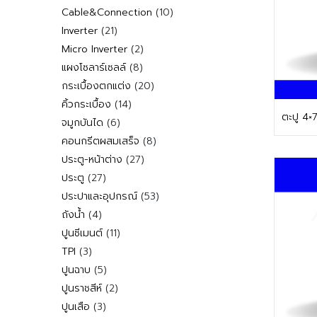
สินค้า
10
Cable&Connection
10
สินค้า
21
Inverter
21
สินค้า
2
Micro Inverter
2
สินค้า
8
แผงโซลาร์เซลล์
8
สินค้า
20
กระเบื้องตกแต่ง
20
สินค้า
14
คิ้วกระเบื้อง
14
ตะปู 4×
สินค้า
6
จมูกบันได
6
สินค้า
8
คอนกรีตผสมเสร็จ
8
สินค้า
27
ประตู-หน้าต่าง
27
สินค้า
27
ประตู
27
สินค้า
53
ประปาและอุปกรณ์
53
สินค้า
4
ถังน้ำ
4
สินค้า
11
ปูนซีเมนต์
11
สินค้า
3
TPI
3
สินค้า
5
ปูนฉาบ
5
สินค้า
2
ปูนราชสีห์
2
สินค้า
3
ปูนเสือ
3