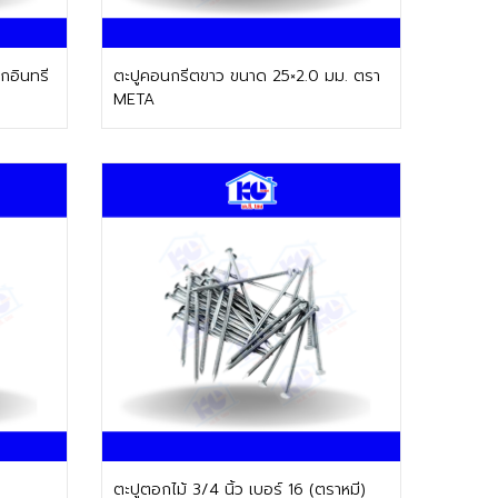
ติดต่อฝ่ายขาย
กอินทรี
ตะปูคอนกรีตขาว ขนาด 25×2.0 มม. ตรา
META
ติดต่อฝ่ายขาย
ตะปูตอกไม้ 3/4 นิ้ว เบอร์ 16 (ตราหมี)