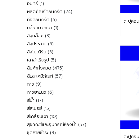
สินค้า
1
อินทรี
1
สินค้า
24
ผลิตภัณฑ์คอนกรีต
24
สินค้า
6
ท่อคอนกรีต
6
ตะปูคอน
สินค้า
1
บล็อกมวลเบา
1
สินค้า
3
อิฐบล็อก
3
สินค้า
5
อิฐประสาน
5
สินค้า
3
อิฐโมเดิร์น
3
สินค้า
5
เสาสำเร็จรูป
5
สินค้า
475
สินค้าทั้งหมด
475
สินค้า
57
สีและเคมีภัณฑ์
57
สินค้า
9
กาว
9
สินค้า
6
กาวยาแนว
6
สินค้า
17
สีน้ำ
17
สินค้า
15
สีสเปรย์
15
สินค้า
10
สีเคลือบเงา
10
สินค้า
57
สุขภัณฑ์และอุปกรณ์ห้องน้ำ
57
สินค้า
9
ชุดสายชำระ
9
ตะปูคอ
สินค้า