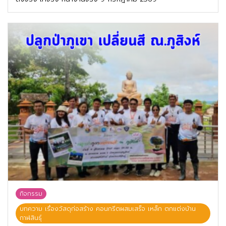
กิจกรรม
บทความ เรื่องวัสดุก่อสร้าง คอนกรีตผสมเสร็จ เหล็ก ตกแต่งบ้าน
กาฬสินธุ์