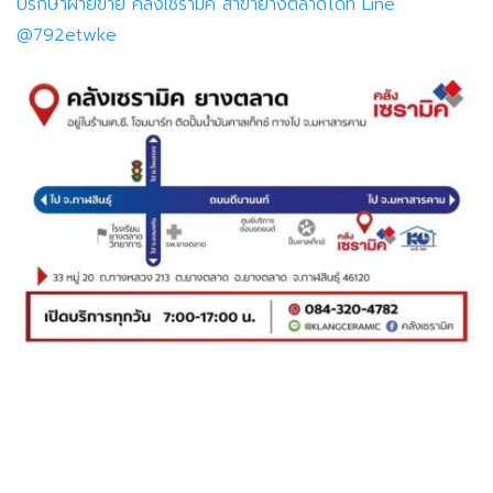
ปรึกษาฝ่ายขาย คลังเซรามิค สาขายางตลาดได้ที่ Line
@792etwke
ร้านวัสดุอุปกร
ร้านเค.ซี. โฮมมาร์ท จำหน่ายวัสดุก่อสร้างคุณภาพดี จำหน่าย
คอนกรีตผสมเสร็จ ราคาส่ง กาฬสินธุ์ ยางตลาด
สายด่วนติดต่อฝ่ายขาย