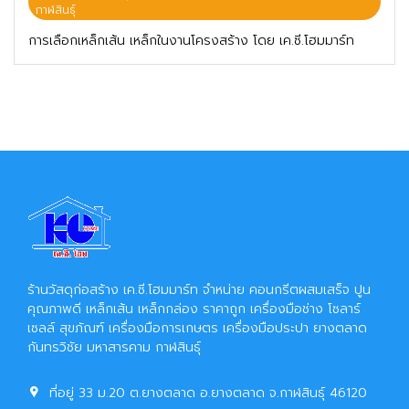
กาฬสินธุ์
การเลือกเหล็กเส้น เหล็กในงานโครงสร้าง โดย เค.ซี.โฮมมาร์ท
ร้านวัสดุก่อสร้าง เค.ซี.โฮมมาร์ท จำหน่าย คอนกรีตผสมเสร็จ ปูน
คุณภาพดี เหล็กเส้น เหล็กกล่อง ราคาถูก เครื่องมือช่าง โซลาร์
เซลล์ สุขภัณฑ์ เครื่องมือการเกษตร เครื่องมือประปา ยางตลาด
กันทรวิชัย มหาสารคาม กาฬสินธุ์
ที่อยู่ 33 ม.20 ต.ยางตลาด อ.ยางตลาด จ.กาฬสินธุ์ 46120