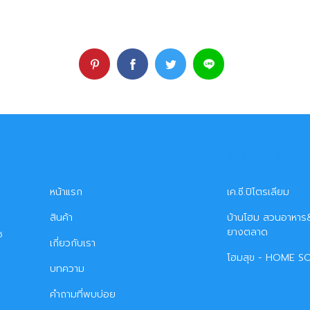
เมนู
ธุรกิจในเครือ
หน้าแรก
เค.ซี.ปิโตรเลียม
สินค้า
บ้านโฮม สวนอาหาร&
ยางตลาด
ซ
เกี่ยวกับเรา
โฮมสุข - HOME S
บทความ
คำถามที่พบบ่อย