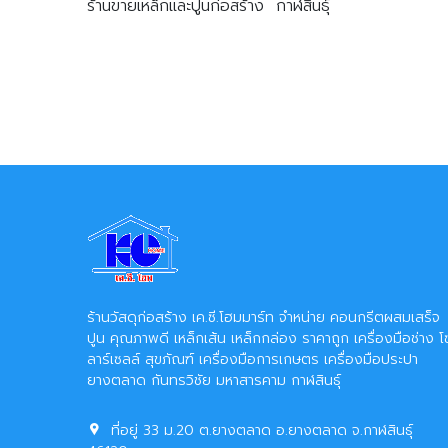
ร้านขายเหล็กและปูนก่อสร้าง กาฬสินธุ์
ร้านวัสดุก่อสร้าง เค.ซี.โฮมมาร์ท จำหน่าย คอนกรีตผสมเสร็จ
ปูน คุณภาพดี เหล็กเส้น เหล็กกล่อง ราคาถูก เครื่องมือช่าง โ
ลาร์เซลล์ สุขภัณฑ์ เครื่องมือการเกษตร เครื่องมือประปา
ยางตลาด กันทรวิชัย มหาสารคาม กาฬสินธุ์
ที่อยู่ 33 ม.20 ต.ยางตลาด อ.ยางตลาด จ.กาฬสินธุ์