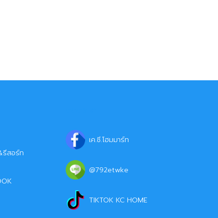
ติดต่อเรา
เค.ซี.โฮมมาร์ท
รีสอร์ท
@792etwke
OOK
TIKTOK KC HOME